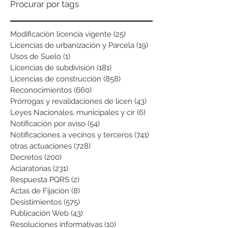
Procurar por tags
Modificación licencia vigente
(25)
25 entradas
Licencias de urbanización y Parcela
(19)
19 entradas
Usos de Suelo
(1)
1 entrada
Licencias de subdivisión
(181)
181 entradas
Licencias de construcción
(858)
858 entradas
Reconocimientos
(660)
660 entradas
Prórrogas y revalidaciones de licen
(43)
43 entradas
Leyes Nacionales, municipales y cir
(6)
6 entradas
Notificación por aviso
(54)
54 entradas
Notificaciones a vecinos y terceros
(741)
741 entradas
otras actuaciones
(728)
728 entradas
Decretos
(200)
200 entradas
Aclaratorias
(231)
231 entradas
Respuesta PQRS
(2)
2 entradas
Actas de Fijación
(8)
8 entradas
Desistimientos
(575)
575 entradas
Publicación Web
(43)
43 entradas
Resoluciones informativas
(10)
10 entradas