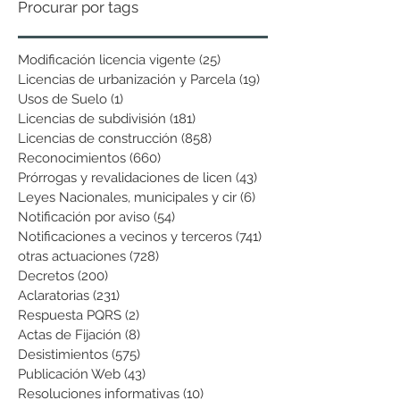
Procurar por tags
Modificación licencia vigente
(25)
25 entradas
Licencias de urbanización y Parcela
(19)
19 entradas
Usos de Suelo
(1)
1 entrada
Licencias de subdivisión
(181)
181 entradas
Licencias de construcción
(858)
858 entradas
Reconocimientos
(660)
660 entradas
Prórrogas y revalidaciones de licen
(43)
43 entradas
Leyes Nacionales, municipales y cir
(6)
6 entradas
Notificación por aviso
(54)
54 entradas
Notificaciones a vecinos y terceros
(741)
741 entradas
otras actuaciones
(728)
728 entradas
Decretos
(200)
200 entradas
Aclaratorias
(231)
231 entradas
Respuesta PQRS
(2)
2 entradas
Actas de Fijación
(8)
8 entradas
Desistimientos
(575)
575 entradas
Publicación Web
(43)
43 entradas
Resoluciones informativas
(10)
10 entradas