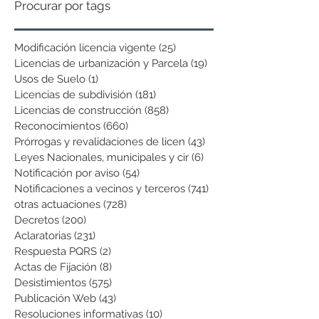
Procurar por tags
Modificación licencia vigente
(25)
25 entradas
Licencias de urbanización y Parcela
(19)
19 entradas
Usos de Suelo
(1)
1 entrada
Licencias de subdivisión
(181)
181 entradas
Licencias de construcción
(858)
858 entradas
Reconocimientos
(660)
660 entradas
Prórrogas y revalidaciones de licen
(43)
43 entradas
Leyes Nacionales, municipales y cir
(6)
6 entradas
Notificación por aviso
(54)
54 entradas
Notificaciones a vecinos y terceros
(741)
741 entradas
otras actuaciones
(728)
728 entradas
Decretos
(200)
200 entradas
Aclaratorias
(231)
231 entradas
Respuesta PQRS
(2)
2 entradas
Actas de Fijación
(8)
8 entradas
Desistimientos
(575)
575 entradas
Publicación Web
(43)
43 entradas
Resoluciones informativas
(10)
10 entradas