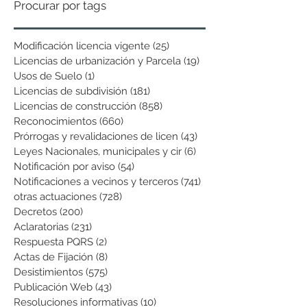
Procurar por tags
Modificación licencia vigente
(25)
25 entradas
Licencias de urbanización y Parcela
(19)
19 entradas
Usos de Suelo
(1)
1 entrada
Licencias de subdivisión
(181)
181 entradas
Licencias de construcción
(858)
858 entradas
Reconocimientos
(660)
660 entradas
Prórrogas y revalidaciones de licen
(43)
43 entradas
Leyes Nacionales, municipales y cir
(6)
6 entradas
Notificación por aviso
(54)
54 entradas
Notificaciones a vecinos y terceros
(741)
741 entradas
otras actuaciones
(728)
728 entradas
Decretos
(200)
200 entradas
Aclaratorias
(231)
231 entradas
Respuesta PQRS
(2)
2 entradas
Actas de Fijación
(8)
8 entradas
Desistimientos
(575)
575 entradas
Publicación Web
(43)
43 entradas
Resoluciones informativas
(10)
10 entradas