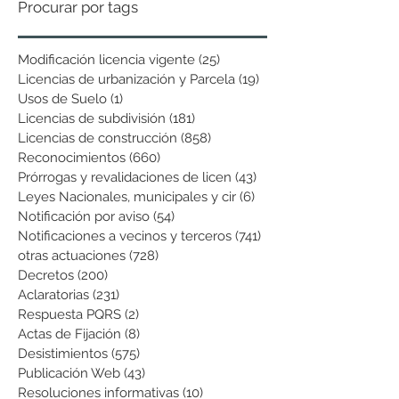
Procurar por tags
Modificación licencia vigente
(25)
25 entradas
Licencias de urbanización y Parcela
(19)
19 entradas
Usos de Suelo
(1)
1 entrada
Licencias de subdivisión
(181)
181 entradas
Licencias de construcción
(858)
858 entradas
Reconocimientos
(660)
660 entradas
Prórrogas y revalidaciones de licen
(43)
43 entradas
Leyes Nacionales, municipales y cir
(6)
6 entradas
Notificación por aviso
(54)
54 entradas
Notificaciones a vecinos y terceros
(741)
741 entradas
otras actuaciones
(728)
728 entradas
Decretos
(200)
200 entradas
Aclaratorias
(231)
231 entradas
Respuesta PQRS
(2)
2 entradas
Actas de Fijación
(8)
8 entradas
Desistimientos
(575)
575 entradas
Publicación Web
(43)
43 entradas
Resoluciones informativas
(10)
10 entradas