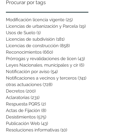
Procurar por tags
Modificación licencia vigente
(25)
25 entradas
Licencias de urbanización y Parcela
(19)
19 entradas
Usos de Suelo
(1)
1 entrada
Licencias de subdivisión
(181)
181 entradas
Licencias de construcción
(858)
858 entradas
Reconocimientos
(660)
660 entradas
Prórrogas y revalidaciones de licen
(43)
43 entradas
Leyes Nacionales, municipales y cir
(6)
6 entradas
Notificación por aviso
(54)
54 entradas
Notificaciones a vecinos y terceros
(741)
741 entradas
otras actuaciones
(728)
728 entradas
Decretos
(200)
200 entradas
Aclaratorias
(231)
231 entradas
Respuesta PQRS
(2)
2 entradas
Actas de Fijación
(8)
8 entradas
Desistimientos
(575)
575 entradas
Publicación Web
(43)
43 entradas
Resoluciones informativas
(10)
10 entradas