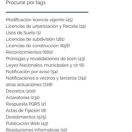
Procurar por tags
Modificación licencia vigente
(25)
25 entradas
Licencias de urbanización y Parcela
(19)
19 entradas
Usos de Suelo
(1)
1 entrada
Licencias de subdivisión
(181)
181 entradas
Licencias de construcción
(858)
858 entradas
Reconocimientos
(660)
660 entradas
Prórrogas y revalidaciones de licen
(43)
43 entradas
Leyes Nacionales, municipales y cir
(6)
6 entradas
Notificación por aviso
(54)
54 entradas
Notificaciones a vecinos y terceros
(741)
741 entradas
otras actuaciones
(728)
728 entradas
Decretos
(200)
200 entradas
Aclaratorias
(231)
231 entradas
Respuesta PQRS
(2)
2 entradas
Actas de Fijación
(8)
8 entradas
Desistimientos
(575)
575 entradas
Publicación Web
(43)
43 entradas
Resoluciones informativas
(10)
10 entradas