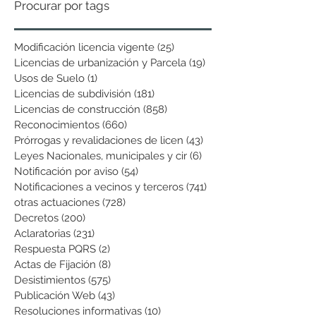
Procurar por tags
Modificación licencia vigente
(25)
25 entradas
Licencias de urbanización y Parcela
(19)
19 entradas
Usos de Suelo
(1)
1 entrada
Licencias de subdivisión
(181)
181 entradas
Licencias de construcción
(858)
858 entradas
Reconocimientos
(660)
660 entradas
Prórrogas y revalidaciones de licen
(43)
43 entradas
Leyes Nacionales, municipales y cir
(6)
6 entradas
Notificación por aviso
(54)
54 entradas
Notificaciones a vecinos y terceros
(741)
741 entradas
otras actuaciones
(728)
728 entradas
Decretos
(200)
200 entradas
Aclaratorias
(231)
231 entradas
Respuesta PQRS
(2)
2 entradas
Actas de Fijación
(8)
8 entradas
Desistimientos
(575)
575 entradas
Publicación Web
(43)
43 entradas
Resoluciones informativas
(10)
10 entradas