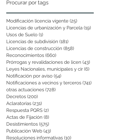
Procurar por tags
Modificación licencia vigente
(25)
25 entradas
Licencias de urbanización y Parcela
(19)
19 entradas
Usos de Suelo
(1)
1 entrada
Licencias de subdivisión
(181)
181 entradas
Licencias de construcción
(858)
858 entradas
Reconocimientos
(660)
660 entradas
Prórrogas y revalidaciones de licen
(43)
43 entradas
Leyes Nacionales, municipales y cir
(6)
6 entradas
Notificación por aviso
(54)
54 entradas
Notificaciones a vecinos y terceros
(741)
741 entradas
otras actuaciones
(728)
728 entradas
Decretos
(200)
200 entradas
Aclaratorias
(231)
231 entradas
Respuesta PQRS
(2)
2 entradas
Actas de Fijación
(8)
8 entradas
Desistimientos
(575)
575 entradas
Publicación Web
(43)
43 entradas
Resoluciones informativas
(10)
10 entradas