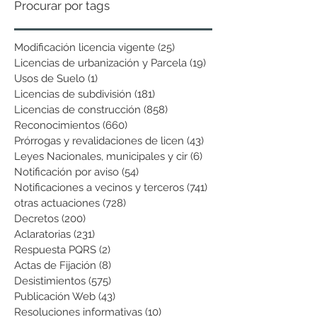
Procurar por tags
Modificación licencia vigente
(25)
25 entradas
Licencias de urbanización y Parcela
(19)
19 entradas
Usos de Suelo
(1)
1 entrada
Licencias de subdivisión
(181)
181 entradas
Licencias de construcción
(858)
858 entradas
Reconocimientos
(660)
660 entradas
Prórrogas y revalidaciones de licen
(43)
43 entradas
Leyes Nacionales, municipales y cir
(6)
6 entradas
Notificación por aviso
(54)
54 entradas
Notificaciones a vecinos y terceros
(741)
741 entradas
otras actuaciones
(728)
728 entradas
Decretos
(200)
200 entradas
Aclaratorias
(231)
231 entradas
Respuesta PQRS
(2)
2 entradas
Actas de Fijación
(8)
8 entradas
Desistimientos
(575)
575 entradas
Publicación Web
(43)
43 entradas
Resoluciones informativas
(10)
10 entradas