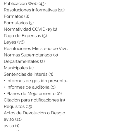
Publicación Web
(43)
43 entradas
Resoluciones informativas
(10)
10 entradas
Formatos
(8)
8 entradas
Formularios
(3)
3 entradas
Normatividad COVID-19
(1)
1 entrada
Pago de Expensas
(5)
5 entradas
Leyes
(76)
76 entradas
Resoluciones Ministerio de Vivienda
(2)
2 entradas
Normas Supernotariado
(3)
3 entradas
Departamentales
(2)
2 entradas
Municipales
(2)
2 entradas
Sentencias de interés
(3)
3 entradas
• Informes de gestión presentados
(0)
0 entradas
• Informes de auditoría
(0)
0 entradas
• Planes de Mejoramiento
(0)
0 entradas
Citación para notificaciones
(9)
9 entradas
Requisitos
(15)
15 entradas
Actos de Devolución o Desglose
(1)
1 entrada
aviso
(21)
21 entradas
aviso
(1)
1 entrada