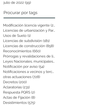
julio de 2022
(99)
99 entradas
Procurar por tags
Modificación licencia vigente
(25)
25 entradas
Licencias de urbanización y Parcela
(19)
19 entradas
Usos de Suelo
(1)
1 entrada
Licencias de subdivisión
(181)
181 entradas
Licencias de construcción
(858)
858 entradas
Reconocimientos
(660)
660 entradas
Prórrogas y revalidaciones de licen
(43)
43 entradas
Leyes Nacionales, municipales y cir
(6)
6 entradas
Notificación por aviso
(54)
54 entradas
Notificaciones a vecinos y terceros
(741)
741 entradas
otras actuaciones
(728)
728 entradas
Decretos
(200)
200 entradas
Aclaratorias
(231)
231 entradas
Respuesta PQRS
(2)
2 entradas
Actas de Fijación
(8)
8 entradas
Desistimientos
(575)
575 entradas