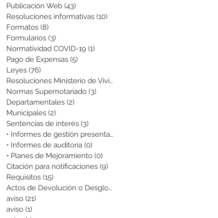
Publicación Web
(43)
43 entradas
Resoluciones informativas
(10)
10 entradas
Formatos
(8)
8 entradas
Formularios
(3)
3 entradas
Normatividad COVID-19
(1)
1 entrada
Pago de Expensas
(5)
5 entradas
Leyes
(76)
76 entradas
Resoluciones Ministerio de Vivienda
(2)
2 entradas
Normas Supernotariado
(3)
3 entradas
Departamentales
(2)
2 entradas
Municipales
(2)
2 entradas
Sentencias de interés
(3)
3 entradas
• Informes de gestión presentados
(0)
0 entradas
• Informes de auditoría
(0)
0 entradas
• Planes de Mejoramiento
(0)
0 entradas
Citación para notificaciones
(9)
9 entradas
Requisitos
(15)
15 entradas
Actos de Devolución o Desglose
(1)
1 entrada
aviso
(21)
21 entradas
aviso
(1)
1 entrada