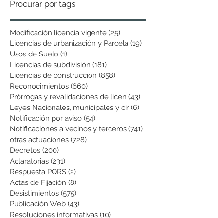
Procurar por tags
Modificación licencia vigente
(25)
25 entradas
Licencias de urbanización y Parcela
(19)
19 entradas
Usos de Suelo
(1)
1 entrada
Licencias de subdivisión
(181)
181 entradas
Licencias de construcción
(858)
858 entradas
Reconocimientos
(660)
660 entradas
Prórrogas y revalidaciones de licen
(43)
43 entradas
Leyes Nacionales, municipales y cir
(6)
6 entradas
Notificación por aviso
(54)
54 entradas
Notificaciones a vecinos y terceros
(741)
741 entradas
otras actuaciones
(728)
728 entradas
Decretos
(200)
200 entradas
Aclaratorias
(231)
231 entradas
Respuesta PQRS
(2)
2 entradas
Actas de Fijación
(8)
8 entradas
Desistimientos
(575)
575 entradas
Publicación Web
(43)
43 entradas
Resoluciones informativas
(10)
10 entradas