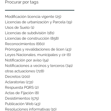
Procurar por tags
Modificación licencia vigente
(25)
25 entradas
Licencias de urbanización y Parcela
(19)
19 entradas
Usos de Suelo
(1)
1 entrada
Licencias de subdivisión
(181)
181 entradas
Licencias de construcción
(858)
858 entradas
Reconocimientos
(660)
660 entradas
Prórrogas y revalidaciones de licen
(43)
43 entradas
Leyes Nacionales, municipales y cir
(6)
6 entradas
Notificación por aviso
(54)
54 entradas
Notificaciones a vecinos y terceros
(741)
741 entradas
otras actuaciones
(728)
728 entradas
Decretos
(200)
200 entradas
Aclaratorias
(231)
231 entradas
Respuesta PQRS
(2)
2 entradas
Actas de Fijación
(8)
8 entradas
Desistimientos
(575)
575 entradas
Publicación Web
(43)
43 entradas
Resoluciones informativas
(10)
10 entradas