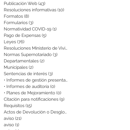
Publicación Web
(43)
43 entradas
Resoluciones informativas
(10)
10 entradas
Formatos
(8)
8 entradas
Formularios
(3)
3 entradas
Normatividad COVID-19
(1)
1 entrada
Pago de Expensas
(5)
5 entradas
Leyes
(76)
76 entradas
Resoluciones Ministerio de Vivienda
(2)
2 entradas
Normas Supernotariado
(3)
3 entradas
Departamentales
(2)
2 entradas
Municipales
(2)
2 entradas
Sentencias de interés
(3)
3 entradas
• Informes de gestión presentados
(0)
0 entradas
• Informes de auditoría
(0)
0 entradas
• Planes de Mejoramiento
(0)
0 entradas
Citación para notificaciones
(9)
9 entradas
Requisitos
(15)
15 entradas
Actos de Devolución o Desglose
(1)
1 entrada
aviso
(21)
21 entradas
aviso
(1)
1 entrada