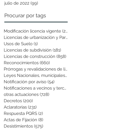
julio de 2022
(99)
99 entradas
Procurar por tags
Modificación licencia vigente
(25)
25 entradas
Licencias de urbanización y Parcela
(19)
19 entradas
Usos de Suelo
(1)
1 entrada
Licencias de subdivisión
(181)
181 entradas
Licencias de construcción
(858)
858 entradas
Reconocimientos
(660)
660 entradas
Prórrogas y revalidaciones de licen
(43)
43 entradas
Leyes Nacionales, municipales y cir
(6)
6 entradas
Notificación por aviso
(54)
54 entradas
Notificaciones a vecinos y terceros
(741)
741 entradas
otras actuaciones
(728)
728 entradas
Decretos
(200)
200 entradas
Aclaratorias
(231)
231 entradas
Respuesta PQRS
(2)
2 entradas
Actas de Fijación
(8)
8 entradas
Desistimientos
(575)
575 entradas