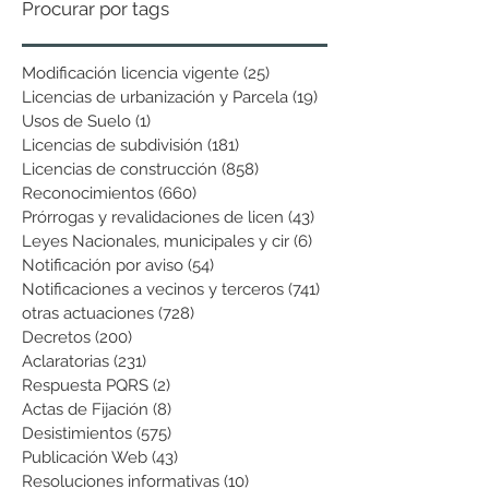
Procurar por tags
Modificación licencia vigente
(25)
25 entradas
Licencias de urbanización y Parcela
(19)
19 entradas
Usos de Suelo
(1)
1 entrada
Licencias de subdivisión
(181)
181 entradas
Licencias de construcción
(858)
858 entradas
Reconocimientos
(660)
660 entradas
Prórrogas y revalidaciones de licen
(43)
43 entradas
Leyes Nacionales, municipales y cir
(6)
6 entradas
Notificación por aviso
(54)
54 entradas
Notificaciones a vecinos y terceros
(741)
741 entradas
otras actuaciones
(728)
728 entradas
Decretos
(200)
200 entradas
Aclaratorias
(231)
231 entradas
Respuesta PQRS
(2)
2 entradas
Actas de Fijación
(8)
8 entradas
Desistimientos
(575)
575 entradas
Publicación Web
(43)
43 entradas
Resoluciones informativas
(10)
10 entradas