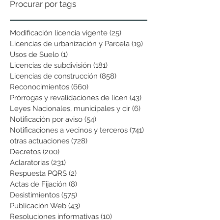
Procurar por tags
Modificación licencia vigente
(25)
25 entradas
Licencias de urbanización y Parcela
(19)
19 entradas
Usos de Suelo
(1)
1 entrada
Licencias de subdivisión
(181)
181 entradas
Licencias de construcción
(858)
858 entradas
Reconocimientos
(660)
660 entradas
Prórrogas y revalidaciones de licen
(43)
43 entradas
Leyes Nacionales, municipales y cir
(6)
6 entradas
Notificación por aviso
(54)
54 entradas
Notificaciones a vecinos y terceros
(741)
741 entradas
otras actuaciones
(728)
728 entradas
Decretos
(200)
200 entradas
Aclaratorias
(231)
231 entradas
Respuesta PQRS
(2)
2 entradas
Actas de Fijación
(8)
8 entradas
Desistimientos
(575)
575 entradas
Publicación Web
(43)
43 entradas
Resoluciones informativas
(10)
10 entradas