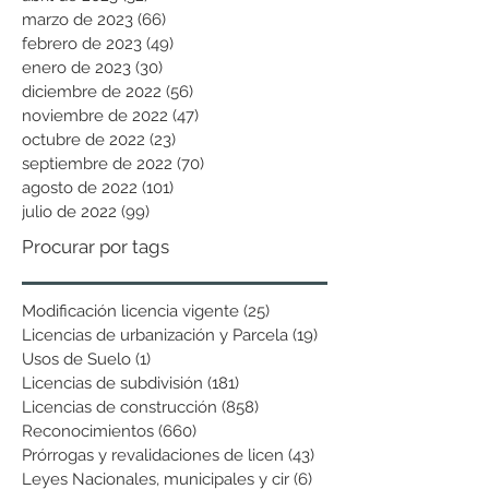
marzo de 2023
(66)
66 entradas
febrero de 2023
(49)
49 entradas
enero de 2023
(30)
30 entradas
diciembre de 2022
(56)
56 entradas
noviembre de 2022
(47)
47 entradas
octubre de 2022
(23)
23 entradas
septiembre de 2022
(70)
70 entradas
agosto de 2022
(101)
101 entradas
julio de 2022
(99)
99 entradas
Procurar por tags
Modificación licencia vigente
(25)
25 entradas
Licencias de urbanización y Parcela
(19)
19 entradas
Usos de Suelo
(1)
1 entrada
Licencias de subdivisión
(181)
181 entradas
Licencias de construcción
(858)
858 entradas
Reconocimientos
(660)
660 entradas
Prórrogas y revalidaciones de licen
(43)
43 entradas
Leyes Nacionales, municipales y cir
(6)
6 entradas