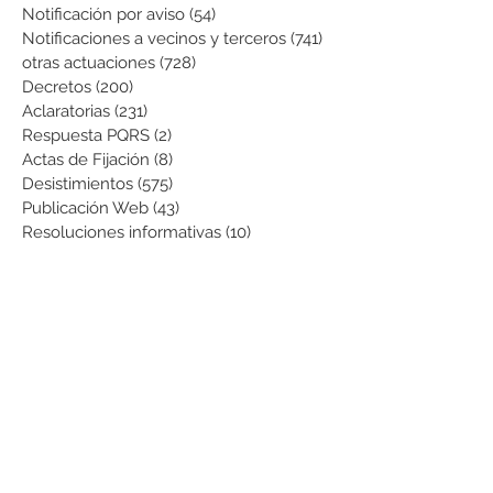
Notificación por aviso
(54)
54 entradas
Notificaciones a vecinos y terceros
(741)
741 entradas
otras actuaciones
(728)
728 entradas
Decretos
(200)
200 entradas
Aclaratorias
(231)
231 entradas
Respuesta PQRS
(2)
2 entradas
Actas de Fijación
(8)
8 entradas
Desistimientos
(575)
575 entradas
Publicación Web
(43)
43 entradas
Resoluciones informativas
(10)
10 entradas
Formatos
(8)
8 entradas
Formularios
(3)
3 entradas
Normatividad COVID-19
(1)
1 entrada
Pago de Expensas
(5)
5 entradas
Leyes
(76)
76 entradas
Resoluciones Ministerio de Vivienda
(2)
2 entradas
Normas Supernotariado
(3)
3 entradas
Departamentales
(2)
2 entradas
Municipales
(2)
2 entradas
Sentencias de interés
(3)
3 entradas