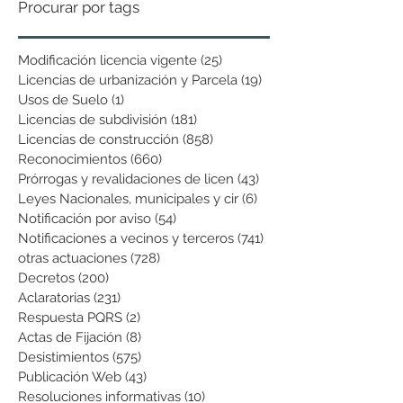
Procurar por tags
Modificación licencia vigente
(25)
25 entradas
Licencias de urbanización y Parcela
(19)
19 entradas
Usos de Suelo
(1)
1 entrada
Licencias de subdivisión
(181)
181 entradas
Licencias de construcción
(858)
858 entradas
Reconocimientos
(660)
660 entradas
Prórrogas y revalidaciones de licen
(43)
43 entradas
Leyes Nacionales, municipales y cir
(6)
6 entradas
Notificación por aviso
(54)
54 entradas
Notificaciones a vecinos y terceros
(741)
741 entradas
otras actuaciones
(728)
728 entradas
Decretos
(200)
200 entradas
Aclaratorias
(231)
231 entradas
Respuesta PQRS
(2)
2 entradas
Actas de Fijación
(8)
8 entradas
Desistimientos
(575)
575 entradas
Publicación Web
(43)
43 entradas
Resoluciones informativas
(10)
10 entradas