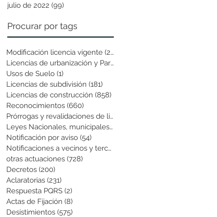
julio de 2022
(99)
99 entradas
Procurar por tags
Modificación licencia vigente
(25)
25 entradas
Licencias de urbanización y Parcela
(19)
19 entradas
Usos de Suelo
(1)
1 entrada
Licencias de subdivisión
(181)
181 entradas
Licencias de construcción
(858)
858 entradas
Reconocimientos
(660)
660 entradas
Prórrogas y revalidaciones de licen
(43)
43 entradas
Leyes Nacionales, municipales y cir
(6)
6 entradas
Notificación por aviso
(54)
54 entradas
Notificaciones a vecinos y terceros
(741)
741 entradas
otras actuaciones
(728)
728 entradas
Decretos
(200)
200 entradas
Aclaratorias
(231)
231 entradas
Respuesta PQRS
(2)
2 entradas
Actas de Fijación
(8)
8 entradas
Desistimientos
(575)
575 entradas