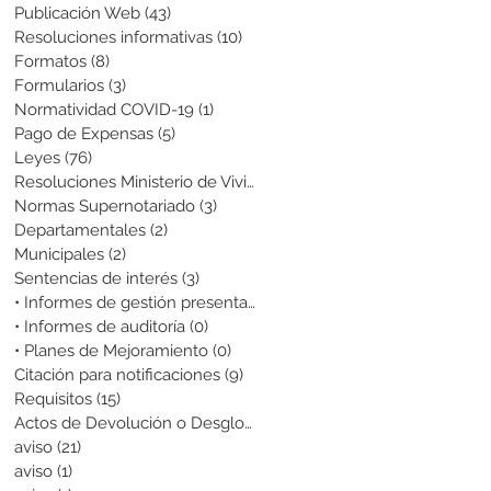
Publicación Web
(43)
43 entradas
Resoluciones informativas
(10)
10 entradas
Formatos
(8)
8 entradas
Formularios
(3)
3 entradas
Normatividad COVID-19
(1)
1 entrada
Pago de Expensas
(5)
5 entradas
Leyes
(76)
76 entradas
Resoluciones Ministerio de Vivienda
(2)
2 entradas
Normas Supernotariado
(3)
3 entradas
Departamentales
(2)
2 entradas
Municipales
(2)
2 entradas
Sentencias de interés
(3)
3 entradas
• Informes de gestión presentados
(0)
0 entradas
• Informes de auditoría
(0)
0 entradas
• Planes de Mejoramiento
(0)
0 entradas
Citación para notificaciones
(9)
9 entradas
Requisitos
(15)
15 entradas
Actos de Devolución o Desglose
(1)
1 entrada
aviso
(21)
21 entradas
aviso
(1)
1 entrada