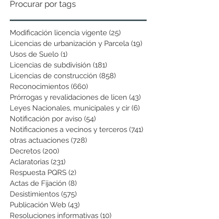
Procurar por tags
Modificación licencia vigente
(25)
25 entradas
Licencias de urbanización y Parcela
(19)
19 entradas
Usos de Suelo
(1)
1 entrada
Licencias de subdivisión
(181)
181 entradas
Licencias de construcción
(858)
858 entradas
Reconocimientos
(660)
660 entradas
Prórrogas y revalidaciones de licen
(43)
43 entradas
Leyes Nacionales, municipales y cir
(6)
6 entradas
Notificación por aviso
(54)
54 entradas
Notificaciones a vecinos y terceros
(741)
741 entradas
otras actuaciones
(728)
728 entradas
Decretos
(200)
200 entradas
Aclaratorias
(231)
231 entradas
Respuesta PQRS
(2)
2 entradas
Actas de Fijación
(8)
8 entradas
Desistimientos
(575)
575 entradas
Publicación Web
(43)
43 entradas
Resoluciones informativas
(10)
10 entradas