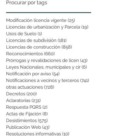
Procurar por tags
Modificación licencia vigente
(25)
25 entradas
Licencias de urbanización y Parcela
(19)
19 entradas
Usos de Suelo
(1)
1 entrada
Licencias de subdivisión
(181)
181 entradas
Licencias de construcción
(858)
858 entradas
Reconocimientos
(660)
660 entradas
Prórrogas y revalidaciones de licen
(43)
43 entradas
Leyes Nacionales, municipales y cir
(6)
6 entradas
Notificación por aviso
(54)
54 entradas
Notificaciones a vecinos y terceros
(741)
741 entradas
otras actuaciones
(728)
728 entradas
Decretos
(200)
200 entradas
Aclaratorias
(231)
231 entradas
Respuesta PQRS
(2)
2 entradas
Actas de Fijación
(8)
8 entradas
Desistimientos
(575)
575 entradas
Publicación Web
(43)
43 entradas
Resoluciones informativas
(10)
10 entradas