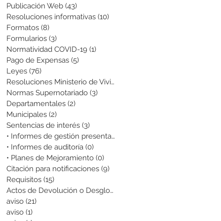
Publicación Web
(43)
43 entradas
Resoluciones informativas
(10)
10 entradas
Formatos
(8)
8 entradas
Formularios
(3)
3 entradas
Normatividad COVID-19
(1)
1 entrada
Pago de Expensas
(5)
5 entradas
Leyes
(76)
76 entradas
Resoluciones Ministerio de Vivienda
(2)
2 entradas
Normas Supernotariado
(3)
3 entradas
Departamentales
(2)
2 entradas
Municipales
(2)
2 entradas
Sentencias de interés
(3)
3 entradas
• Informes de gestión presentados
(0)
0 entradas
• Informes de auditoría
(0)
0 entradas
• Planes de Mejoramiento
(0)
0 entradas
Citación para notificaciones
(9)
9 entradas
Requisitos
(15)
15 entradas
Actos de Devolución o Desglose
(1)
1 entrada
aviso
(21)
21 entradas
aviso
(1)
1 entrada