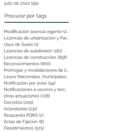
julio de 2022
(99)
99 entradas
Procurar por tags
Modificación licencia vigente
(25)
25 entradas
Licencias de urbanización y Parcela
(19)
19 entradas
Usos de Suelo
(1)
1 entrada
Licencias de subdivisión
(181)
181 entradas
Licencias de construcción
(858)
858 entradas
Reconocimientos
(660)
660 entradas
Prórrogas y revalidaciones de licen
(43)
43 entradas
Leyes Nacionales, municipales y cir
(6)
6 entradas
Notificación por aviso
(54)
54 entradas
Notificaciones a vecinos y terceros
(741)
741 entradas
otras actuaciones
(728)
728 entradas
Decretos
(200)
200 entradas
Aclaratorias
(231)
231 entradas
Respuesta PQRS
(2)
2 entradas
Actas de Fijación
(8)
8 entradas
Desistimientos
(575)
575 entradas