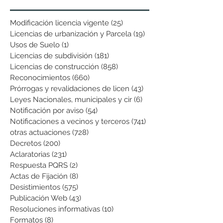
Modificación licencia vigente
(25)
25 entradas
Licencias de urbanización y Parcela
(19)
19 entradas
Usos de Suelo
(1)
1 entrada
Licencias de subdivisión
(181)
181 entradas
Licencias de construcción
(858)
858 entradas
Reconocimientos
(660)
660 entradas
Prórrogas y revalidaciones de licen
(43)
43 entradas
Leyes Nacionales, municipales y cir
(6)
6 entradas
Notificación por aviso
(54)
54 entradas
Notificaciones a vecinos y terceros
(741)
741 entradas
otras actuaciones
(728)
728 entradas
Decretos
(200)
200 entradas
Aclaratorias
(231)
231 entradas
Respuesta PQRS
(2)
2 entradas
Actas de Fijación
(8)
8 entradas
Desistimientos
(575)
575 entradas
Publicación Web
(43)
43 entradas
Resoluciones informativas
(10)
10 entradas
Formatos
(8)
8 entradas