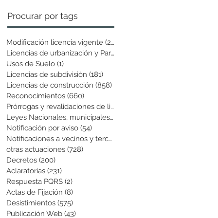
Procurar por tags
Modificación licencia vigente
(25)
25 entradas
Licencias de urbanización y Parcela
(19)
19 entradas
Usos de Suelo
(1)
1 entrada
Licencias de subdivisión
(181)
181 entradas
Licencias de construcción
(858)
858 entradas
Reconocimientos
(660)
660 entradas
Prórrogas y revalidaciones de licen
(43)
43 entradas
Leyes Nacionales, municipales y cir
(6)
6 entradas
Notificación por aviso
(54)
54 entradas
Notificaciones a vecinos y terceros
(741)
741 entradas
otras actuaciones
(728)
728 entradas
Decretos
(200)
200 entradas
Aclaratorias
(231)
231 entradas
Respuesta PQRS
(2)
2 entradas
Actas de Fijación
(8)
8 entradas
Desistimientos
(575)
575 entradas
Publicación Web
(43)
43 entradas