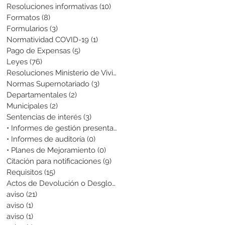
Resoluciones informativas
(10)
10 entradas
Formatos
(8)
8 entradas
Formularios
(3)
3 entradas
Normatividad COVID-19
(1)
1 entrada
Pago de Expensas
(5)
5 entradas
Leyes
(76)
76 entradas
Resoluciones Ministerio de Vivienda
(2)
2 entradas
Normas Supernotariado
(3)
3 entradas
Departamentales
(2)
2 entradas
Municipales
(2)
2 entradas
Sentencias de interés
(3)
3 entradas
• Informes de gestión presentados
(0)
0 entradas
• Informes de auditoría
(0)
0 entradas
• Planes de Mejoramiento
(0)
0 entradas
Citación para notificaciones
(9)
9 entradas
Requisitos
(15)
15 entradas
Actos de Devolución o Desglose
(1)
1 entrada
aviso
(21)
21 entradas
aviso
(1)
1 entrada
aviso
(1)
1 entrada