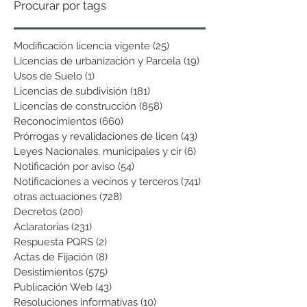
Procurar por tags
Modificación licencia vigente
(25)
25 entradas
Licencias de urbanización y Parcela
(19)
19 entradas
Usos de Suelo
(1)
1 entrada
Licencias de subdivisión
(181)
181 entradas
Licencias de construcción
(858)
858 entradas
Reconocimientos
(660)
660 entradas
Prórrogas y revalidaciones de licen
(43)
43 entradas
Leyes Nacionales, municipales y cir
(6)
6 entradas
Notificación por aviso
(54)
54 entradas
Notificaciones a vecinos y terceros
(741)
741 entradas
otras actuaciones
(728)
728 entradas
Decretos
(200)
200 entradas
Aclaratorias
(231)
231 entradas
Respuesta PQRS
(2)
2 entradas
Actas de Fijación
(8)
8 entradas
Desistimientos
(575)
575 entradas
Publicación Web
(43)
43 entradas
Resoluciones informativas
(10)
10 entradas