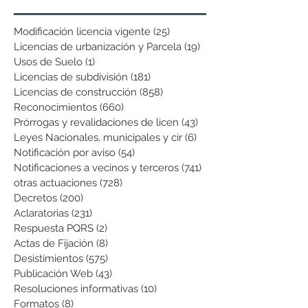
Modificación licencia vigente
(25)
25 entradas
Licencias de urbanización y Parcela
(19)
19 entradas
Usos de Suelo
(1)
1 entrada
Licencias de subdivisión
(181)
181 entradas
Licencias de construcción
(858)
858 entradas
Reconocimientos
(660)
660 entradas
Prórrogas y revalidaciones de licen
(43)
43 entradas
Leyes Nacionales, municipales y cir
(6)
6 entradas
Notificación por aviso
(54)
54 entradas
Notificaciones a vecinos y terceros
(741)
741 entradas
otras actuaciones
(728)
728 entradas
Decretos
(200)
200 entradas
Aclaratorias
(231)
231 entradas
Respuesta PQRS
(2)
2 entradas
Actas de Fijación
(8)
8 entradas
Desistimientos
(575)
575 entradas
Publicación Web
(43)
43 entradas
Resoluciones informativas
(10)
10 entradas
Formatos
(8)
8 entradas