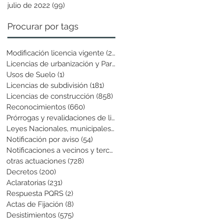
julio de 2022
(99)
99 entradas
Procurar por tags
Modificación licencia vigente
(25)
25 entradas
Licencias de urbanización y Parcela
(19)
19 entradas
Usos de Suelo
(1)
1 entrada
Licencias de subdivisión
(181)
181 entradas
Licencias de construcción
(858)
858 entradas
Reconocimientos
(660)
660 entradas
Prórrogas y revalidaciones de licen
(43)
43 entradas
Leyes Nacionales, municipales y cir
(6)
6 entradas
Notificación por aviso
(54)
54 entradas
Notificaciones a vecinos y terceros
(741)
741 entradas
otras actuaciones
(728)
728 entradas
Decretos
(200)
200 entradas
Aclaratorias
(231)
231 entradas
Respuesta PQRS
(2)
2 entradas
Actas de Fijación
(8)
8 entradas
Desistimientos
(575)
575 entradas