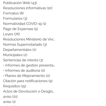
Publicación Web
(43)
43 entradas
Resoluciones informativas
(10)
10 entradas
Formatos
(8)
8 entradas
Formularios
(3)
3 entradas
Normatividad COVID-19
(1)
1 entrada
Pago de Expensas
(5)
5 entradas
Leyes
(76)
76 entradas
Resoluciones Ministerio de Vivienda
(2)
2 entradas
Normas Supernotariado
(3)
3 entradas
Departamentales
(2)
2 entradas
Municipales
(2)
2 entradas
Sentencias de interés
(3)
3 entradas
• Informes de gestión presentados
(0)
0 entradas
• Informes de auditoría
(0)
0 entradas
• Planes de Mejoramiento
(0)
0 entradas
Citación para notificaciones
(9)
9 entradas
Requisitos
(15)
15 entradas
Actos de Devolución o Desglose
(1)
1 entrada
aviso
(21)
21 entradas
aviso
(1)
1 entrada