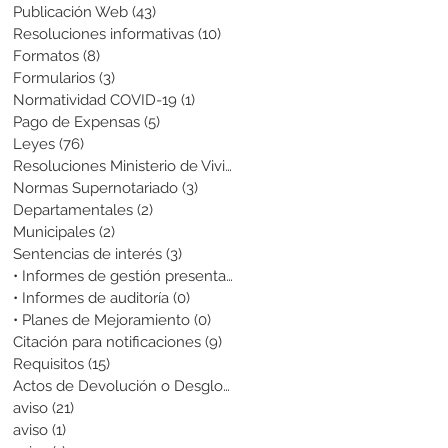
Publicación Web
(43)
43 entradas
Resoluciones informativas
(10)
10 entradas
Formatos
(8)
8 entradas
Formularios
(3)
3 entradas
Normatividad COVID-19
(1)
1 entrada
Pago de Expensas
(5)
5 entradas
Leyes
(76)
76 entradas
Resoluciones Ministerio de Vivienda
(2)
2 entradas
Normas Supernotariado
(3)
3 entradas
Departamentales
(2)
2 entradas
Municipales
(2)
2 entradas
Sentencias de interés
(3)
3 entradas
• Informes de gestión presentados
(0)
0 entradas
• Informes de auditoría
(0)
0 entradas
• Planes de Mejoramiento
(0)
0 entradas
Citación para notificaciones
(9)
9 entradas
Requisitos
(15)
15 entradas
Actos de Devolución o Desglose
(1)
1 entrada
aviso
(21)
21 entradas
aviso
(1)
1 entrada