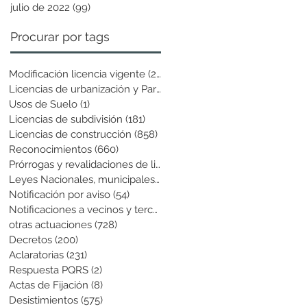
julio de 2022
(99)
99 entradas
Procurar por tags
Modificación licencia vigente
(25)
25 entradas
Licencias de urbanización y Parcela
(19)
19 entradas
Usos de Suelo
(1)
1 entrada
Licencias de subdivisión
(181)
181 entradas
Licencias de construcción
(858)
858 entradas
Reconocimientos
(660)
660 entradas
Prórrogas y revalidaciones de licen
(43)
43 entradas
Leyes Nacionales, municipales y cir
(6)
6 entradas
Notificación por aviso
(54)
54 entradas
Notificaciones a vecinos y terceros
(741)
741 entradas
otras actuaciones
(728)
728 entradas
Decretos
(200)
200 entradas
Aclaratorias
(231)
231 entradas
Respuesta PQRS
(2)
2 entradas
Actas de Fijación
(8)
8 entradas
Desistimientos
(575)
575 entradas