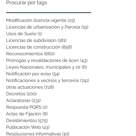
Procurar por tags
Modificación licencia vigente
(25)
25 entradas
Licencias de urbanización y Parcela
(19)
19 entradas
Usos de Suelo
(1)
1 entrada
Licencias de subdivisión
(181)
181 entradas
Licencias de construcción
(858)
858 entradas
Reconocimientos
(660)
660 entradas
Prórrogas y revalidaciones de licen
(43)
43 entradas
Leyes Nacionales, municipales y cir
(6)
6 entradas
Notificación por aviso
(54)
54 entradas
Notificaciones a vecinos y terceros
(741)
741 entradas
otras actuaciones
(728)
728 entradas
Decretos
(200)
200 entradas
Aclaratorias
(231)
231 entradas
Respuesta PQRS
(2)
2 entradas
Actas de Fijación
(8)
8 entradas
Desistimientos
(575)
575 entradas
Publicación Web
(43)
43 entradas
Resoluciones informativas
(10)
10 entradas