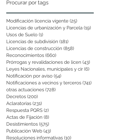
Procurar por tags
Modificación licencia vigente
(25)
25 entradas
Licencias de urbanización y Parcela
(19)
19 entradas
Usos de Suelo
(1)
1 entrada
Licencias de subdivisión
(181)
181 entradas
Licencias de construcción
(858)
858 entradas
Reconocimientos
(660)
660 entradas
Prórrogas y revalidaciones de licen
(43)
43 entradas
Leyes Nacionales, municipales y cir
(6)
6 entradas
Notificación por aviso
(54)
54 entradas
Notificaciones a vecinos y terceros
(741)
741 entradas
otras actuaciones
(728)
728 entradas
Decretos
(200)
200 entradas
Aclaratorias
(231)
231 entradas
Respuesta PQRS
(2)
2 entradas
Actas de Fijación
(8)
8 entradas
Desistimientos
(575)
575 entradas
Publicación Web
(43)
43 entradas
Resoluciones informativas
(10)
10 entradas