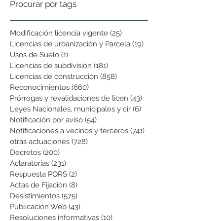
Procurar por tags
Modificación licencia vigente
(25)
25 entradas
Licencias de urbanización y Parcela
(19)
19 entradas
Usos de Suelo
(1)
1 entrada
Licencias de subdivisión
(181)
181 entradas
Licencias de construcción
(858)
858 entradas
Reconocimientos
(660)
660 entradas
Prórrogas y revalidaciones de licen
(43)
43 entradas
Leyes Nacionales, municipales y cir
(6)
6 entradas
Notificación por aviso
(54)
54 entradas
Notificaciones a vecinos y terceros
(741)
741 entradas
otras actuaciones
(728)
728 entradas
Decretos
(200)
200 entradas
Aclaratorias
(231)
231 entradas
Respuesta PQRS
(2)
2 entradas
Actas de Fijación
(8)
8 entradas
Desistimientos
(575)
575 entradas
Publicación Web
(43)
43 entradas
Resoluciones informativas
(10)
10 entradas