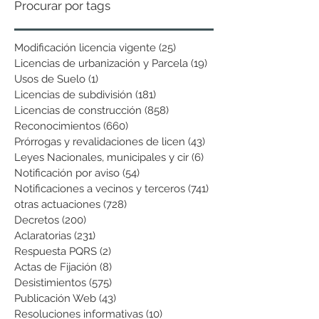
Procurar por tags
Modificación licencia vigente
(25)
25 entradas
Licencias de urbanización y Parcela
(19)
19 entradas
Usos de Suelo
(1)
1 entrada
Licencias de subdivisión
(181)
181 entradas
Licencias de construcción
(858)
858 entradas
Reconocimientos
(660)
660 entradas
Prórrogas y revalidaciones de licen
(43)
43 entradas
Leyes Nacionales, municipales y cir
(6)
6 entradas
Notificación por aviso
(54)
54 entradas
Notificaciones a vecinos y terceros
(741)
741 entradas
otras actuaciones
(728)
728 entradas
Decretos
(200)
200 entradas
Aclaratorias
(231)
231 entradas
Respuesta PQRS
(2)
2 entradas
Actas de Fijación
(8)
8 entradas
Desistimientos
(575)
575 entradas
Publicación Web
(43)
43 entradas
Resoluciones informativas
(10)
10 entradas