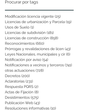
Procurar por tags
Modificación licencia vigente
(25)
25 entradas
Licencias de urbanización y Parcela
(19)
19 entradas
Usos de Suelo
(1)
1 entrada
Licencias de subdivisión
(181)
181 entradas
Licencias de construcción
(858)
858 entradas
Reconocimientos
(660)
660 entradas
Prórrogas y revalidaciones de licen
(43)
43 entradas
Leyes Nacionales, municipales y cir
(6)
6 entradas
Notificación por aviso
(54)
54 entradas
Notificaciones a vecinos y terceros
(741)
741 entradas
otras actuaciones
(728)
728 entradas
Decretos
(200)
200 entradas
Aclaratorias
(231)
231 entradas
Respuesta PQRS
(2)
2 entradas
Actas de Fijación
(8)
8 entradas
Desistimientos
(575)
575 entradas
Publicación Web
(43)
43 entradas
Resoluciones informativas
(10)
10 entradas