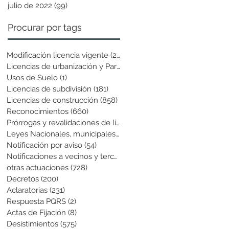
julio de 2022
(99)
99 entradas
Procurar por tags
Modificación licencia vigente
(25)
25 entradas
Licencias de urbanización y Parcela
(19)
19 entradas
Usos de Suelo
(1)
1 entrada
Licencias de subdivisión
(181)
181 entradas
Licencias de construcción
(858)
858 entradas
Reconocimientos
(660)
660 entradas
Prórrogas y revalidaciones de licen
(43)
43 entradas
Leyes Nacionales, municipales y cir
(6)
6 entradas
Notificación por aviso
(54)
54 entradas
Notificaciones a vecinos y terceros
(741)
741 entradas
otras actuaciones
(728)
728 entradas
Decretos
(200)
200 entradas
Aclaratorias
(231)
231 entradas
Respuesta PQRS
(2)
2 entradas
Actas de Fijación
(8)
8 entradas
Desistimientos
(575)
575 entradas