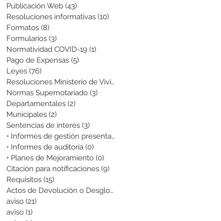
Publicación Web
(43)
43 entradas
Resoluciones informativas
(10)
10 entradas
Formatos
(8)
8 entradas
Formularios
(3)
3 entradas
Normatividad COVID-19
(1)
1 entrada
Pago de Expensas
(5)
5 entradas
Leyes
(76)
76 entradas
Resoluciones Ministerio de Vivienda
(2)
2 entradas
Normas Supernotariado
(3)
3 entradas
Departamentales
(2)
2 entradas
Municipales
(2)
2 entradas
Sentencias de interés
(3)
3 entradas
• Informes de gestión presentados
(0)
0 entradas
• Informes de auditoría
(0)
0 entradas
• Planes de Mejoramiento
(0)
0 entradas
Citación para notificaciones
(9)
9 entradas
Requisitos
(15)
15 entradas
Actos de Devolución o Desglose
(1)
1 entrada
aviso
(21)
21 entradas
aviso
(1)
1 entrada