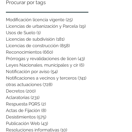
Procurar por tags
Modificación licencia vigente
(25)
25 entradas
Licencias de urbanización y Parcela
(19)
19 entradas
Usos de Suelo
(1)
1 entrada
Licencias de subdivisión
(181)
181 entradas
Licencias de construcción
(858)
858 entradas
Reconocimientos
(660)
660 entradas
Prórrogas y revalidaciones de licen
(43)
43 entradas
Leyes Nacionales, municipales y cir
(6)
6 entradas
Notificación por aviso
(54)
54 entradas
Notificaciones a vecinos y terceros
(741)
741 entradas
otras actuaciones
(728)
728 entradas
Decretos
(200)
200 entradas
Aclaratorias
(231)
231 entradas
Respuesta PQRS
(2)
2 entradas
Actas de Fijación
(8)
8 entradas
Desistimientos
(575)
575 entradas
Publicación Web
(43)
43 entradas
Resoluciones informativas
(10)
10 entradas