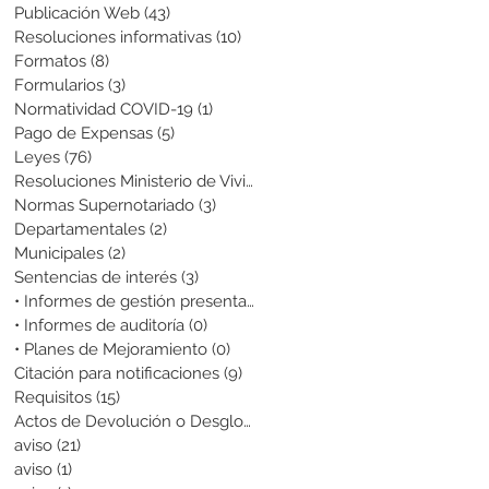
Publicación Web
(43)
43 entradas
Resoluciones informativas
(10)
10 entradas
Formatos
(8)
8 entradas
Formularios
(3)
3 entradas
Normatividad COVID-19
(1)
1 entrada
Pago de Expensas
(5)
5 entradas
Leyes
(76)
76 entradas
Resoluciones Ministerio de Vivienda
(2)
2 entradas
Normas Supernotariado
(3)
3 entradas
Departamentales
(2)
2 entradas
Municipales
(2)
2 entradas
Sentencias de interés
(3)
3 entradas
• Informes de gestión presentados
(0)
0 entradas
• Informes de auditoría
(0)
0 entradas
• Planes de Mejoramiento
(0)
0 entradas
Citación para notificaciones
(9)
9 entradas
Requisitos
(15)
15 entradas
Actos de Devolución o Desglose
(1)
1 entrada
aviso
(21)
21 entradas
aviso
(1)
1 entrada