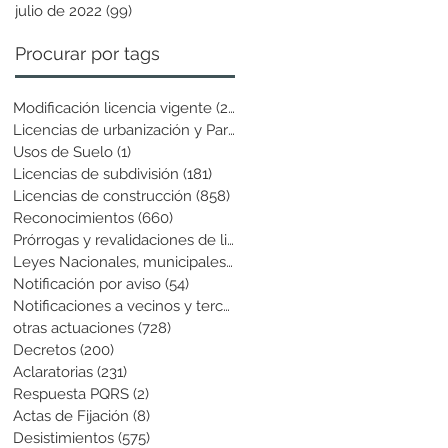
julio de 2022
(99)
99 entradas
Procurar por tags
Modificación licencia vigente
(25)
25 entradas
Licencias de urbanización y Parcela
(19)
19 entradas
Usos de Suelo
(1)
1 entrada
Licencias de subdivisión
(181)
181 entradas
Licencias de construcción
(858)
858 entradas
Reconocimientos
(660)
660 entradas
Prórrogas y revalidaciones de licen
(43)
43 entradas
Leyes Nacionales, municipales y cir
(6)
6 entradas
Notificación por aviso
(54)
54 entradas
Notificaciones a vecinos y terceros
(741)
741 entradas
otras actuaciones
(728)
728 entradas
Decretos
(200)
200 entradas
Aclaratorias
(231)
231 entradas
Respuesta PQRS
(2)
2 entradas
Actas de Fijación
(8)
8 entradas
Desistimientos
(575)
575 entradas