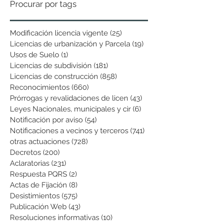
Procurar por tags
Modificación licencia vigente
(25)
25 entradas
Licencias de urbanización y Parcela
(19)
19 entradas
Usos de Suelo
(1)
1 entrada
Licencias de subdivisión
(181)
181 entradas
Licencias de construcción
(858)
858 entradas
Reconocimientos
(660)
660 entradas
Prórrogas y revalidaciones de licen
(43)
43 entradas
Leyes Nacionales, municipales y cir
(6)
6 entradas
Notificación por aviso
(54)
54 entradas
Notificaciones a vecinos y terceros
(741)
741 entradas
otras actuaciones
(728)
728 entradas
Decretos
(200)
200 entradas
Aclaratorias
(231)
231 entradas
Respuesta PQRS
(2)
2 entradas
Actas de Fijación
(8)
8 entradas
Desistimientos
(575)
575 entradas
Publicación Web
(43)
43 entradas
Resoluciones informativas
(10)
10 entradas