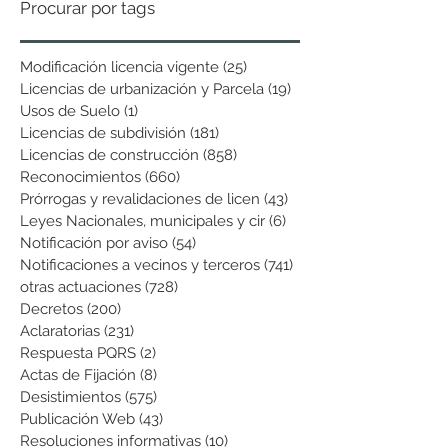
Procurar por tags
Modificación licencia vigente
(25)
25 entradas
Licencias de urbanización y Parcela
(19)
19 entradas
Usos de Suelo
(1)
1 entrada
Licencias de subdivisión
(181)
181 entradas
Licencias de construcción
(858)
858 entradas
Reconocimientos
(660)
660 entradas
Prórrogas y revalidaciones de licen
(43)
43 entradas
Leyes Nacionales, municipales y cir
(6)
6 entradas
Notificación por aviso
(54)
54 entradas
Notificaciones a vecinos y terceros
(741)
741 entradas
otras actuaciones
(728)
728 entradas
Decretos
(200)
200 entradas
Aclaratorias
(231)
231 entradas
Respuesta PQRS
(2)
2 entradas
Actas de Fijación
(8)
8 entradas
Desistimientos
(575)
575 entradas
Publicación Web
(43)
43 entradas
Resoluciones informativas
(10)
10 entradas