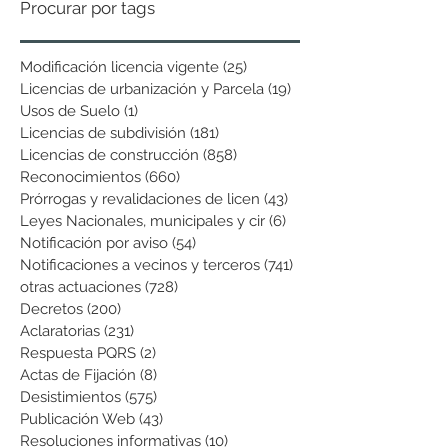
Procurar por tags
Modificación licencia vigente
(25)
25 entradas
Licencias de urbanización y Parcela
(19)
19 entradas
Usos de Suelo
(1)
1 entrada
Licencias de subdivisión
(181)
181 entradas
Licencias de construcción
(858)
858 entradas
Reconocimientos
(660)
660 entradas
Prórrogas y revalidaciones de licen
(43)
43 entradas
Leyes Nacionales, municipales y cir
(6)
6 entradas
Notificación por aviso
(54)
54 entradas
Notificaciones a vecinos y terceros
(741)
741 entradas
otras actuaciones
(728)
728 entradas
Decretos
(200)
200 entradas
Aclaratorias
(231)
231 entradas
Respuesta PQRS
(2)
2 entradas
Actas de Fijación
(8)
8 entradas
Desistimientos
(575)
575 entradas
Publicación Web
(43)
43 entradas
Resoluciones informativas
(10)
10 entradas