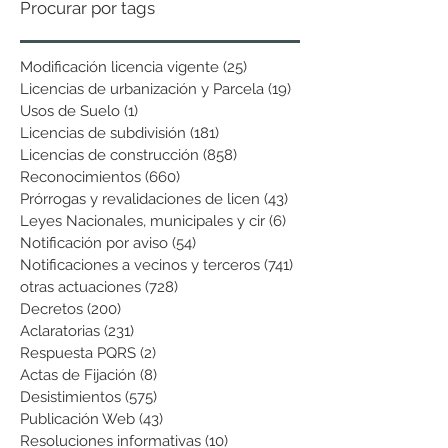
Procurar por tags
Modificación licencia vigente
(25)
25 entradas
Licencias de urbanización y Parcela
(19)
19 entradas
Usos de Suelo
(1)
1 entrada
Licencias de subdivisión
(181)
181 entradas
Licencias de construcción
(858)
858 entradas
Reconocimientos
(660)
660 entradas
Prórrogas y revalidaciones de licen
(43)
43 entradas
Leyes Nacionales, municipales y cir
(6)
6 entradas
Notificación por aviso
(54)
54 entradas
Notificaciones a vecinos y terceros
(741)
741 entradas
otras actuaciones
(728)
728 entradas
Decretos
(200)
200 entradas
Aclaratorias
(231)
231 entradas
Respuesta PQRS
(2)
2 entradas
Actas de Fijación
(8)
8 entradas
Desistimientos
(575)
575 entradas
Publicación Web
(43)
43 entradas
Resoluciones informativas
(10)
10 entradas