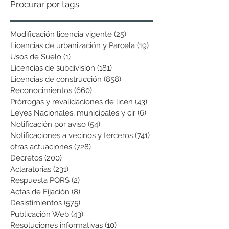
Procurar por tags
Modificación licencia vigente
(25)
25 entradas
Licencias de urbanización y Parcela
(19)
19 entradas
Usos de Suelo
(1)
1 entrada
Licencias de subdivisión
(181)
181 entradas
Licencias de construcción
(858)
858 entradas
Reconocimientos
(660)
660 entradas
Prórrogas y revalidaciones de licen
(43)
43 entradas
Leyes Nacionales, municipales y cir
(6)
6 entradas
Notificación por aviso
(54)
54 entradas
Notificaciones a vecinos y terceros
(741)
741 entradas
otras actuaciones
(728)
728 entradas
Decretos
(200)
200 entradas
Aclaratorias
(231)
231 entradas
Respuesta PQRS
(2)
2 entradas
Actas de Fijación
(8)
8 entradas
Desistimientos
(575)
575 entradas
Publicación Web
(43)
43 entradas
Resoluciones informativas
(10)
10 entradas