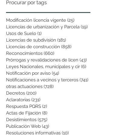
Procurar por tags
Modificación licencia vigente
(25)
25 entradas
Licencias de urbanización y Parcela
(19)
19 entradas
Usos de Suelo
(1)
1 entrada
Licencias de subdivisión
(181)
181 entradas
Licencias de construcción
(858)
858 entradas
Reconocimientos
(660)
660 entradas
Prórrogas y revalidaciones de licen
(43)
43 entradas
Leyes Nacionales, municipales y cir
(6)
6 entradas
Notificación por aviso
(54)
54 entradas
Notificaciones a vecinos y terceros
(741)
741 entradas
otras actuaciones
(728)
728 entradas
Decretos
(200)
200 entradas
Aclaratorias
(231)
231 entradas
Respuesta PQRS
(2)
2 entradas
Actas de Fijación
(8)
8 entradas
Desistimientos
(575)
575 entradas
Publicación Web
(43)
43 entradas
Resoluciones informativas
(10)
10 entradas