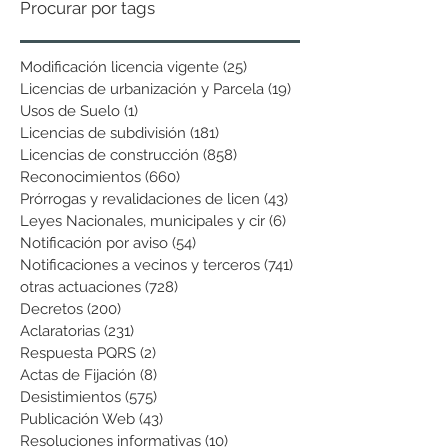
Procurar por tags
Modificación licencia vigente
(25)
25 entradas
Licencias de urbanización y Parcela
(19)
19 entradas
Usos de Suelo
(1)
1 entrada
Licencias de subdivisión
(181)
181 entradas
Licencias de construcción
(858)
858 entradas
Reconocimientos
(660)
660 entradas
Prórrogas y revalidaciones de licen
(43)
43 entradas
Leyes Nacionales, municipales y cir
(6)
6 entradas
Notificación por aviso
(54)
54 entradas
Notificaciones a vecinos y terceros
(741)
741 entradas
otras actuaciones
(728)
728 entradas
Decretos
(200)
200 entradas
Aclaratorias
(231)
231 entradas
Respuesta PQRS
(2)
2 entradas
Actas de Fijación
(8)
8 entradas
Desistimientos
(575)
575 entradas
Publicación Web
(43)
43 entradas
Resoluciones informativas
(10)
10 entradas