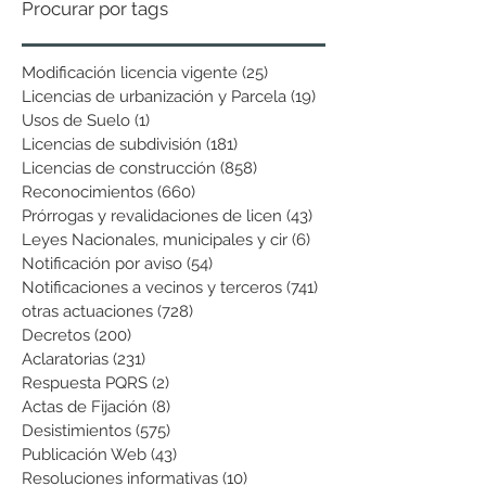
Procurar por tags
Modificación licencia vigente
(25)
25 entradas
Licencias de urbanización y Parcela
(19)
19 entradas
Usos de Suelo
(1)
1 entrada
Licencias de subdivisión
(181)
181 entradas
Licencias de construcción
(858)
858 entradas
Reconocimientos
(660)
660 entradas
Prórrogas y revalidaciones de licen
(43)
43 entradas
Leyes Nacionales, municipales y cir
(6)
6 entradas
Notificación por aviso
(54)
54 entradas
Notificaciones a vecinos y terceros
(741)
741 entradas
otras actuaciones
(728)
728 entradas
Decretos
(200)
200 entradas
Aclaratorias
(231)
231 entradas
Respuesta PQRS
(2)
2 entradas
Actas de Fijación
(8)
8 entradas
Desistimientos
(575)
575 entradas
Publicación Web
(43)
43 entradas
Resoluciones informativas
(10)
10 entradas