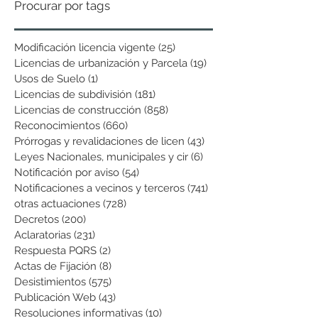
Procurar por tags
Modificación licencia vigente
(25)
25 entradas
Licencias de urbanización y Parcela
(19)
19 entradas
Usos de Suelo
(1)
1 entrada
Licencias de subdivisión
(181)
181 entradas
Licencias de construcción
(858)
858 entradas
Reconocimientos
(660)
660 entradas
Prórrogas y revalidaciones de licen
(43)
43 entradas
Leyes Nacionales, municipales y cir
(6)
6 entradas
Notificación por aviso
(54)
54 entradas
Notificaciones a vecinos y terceros
(741)
741 entradas
otras actuaciones
(728)
728 entradas
Decretos
(200)
200 entradas
Aclaratorias
(231)
231 entradas
Respuesta PQRS
(2)
2 entradas
Actas de Fijación
(8)
8 entradas
Desistimientos
(575)
575 entradas
Publicación Web
(43)
43 entradas
Resoluciones informativas
(10)
10 entradas