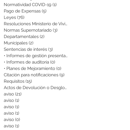
Normatividad COVID-19
(1)
1 entrada
Pago de Expensas
(5)
5 entradas
Leyes
(76)
76 entradas
Resoluciones Ministerio de Vivienda
(2)
2 entradas
Normas Supernotariado
(3)
3 entradas
Departamentales
(2)
2 entradas
Municipales
(2)
2 entradas
Sentencias de interés
(3)
3 entradas
• Informes de gestión presentados
(0)
0 entradas
• Informes de auditoría
(0)
0 entradas
• Planes de Mejoramiento
(0)
0 entradas
Citación para notificaciones
(9)
9 entradas
Requisitos
(15)
15 entradas
Actos de Devolución o Desglose
(1)
1 entrada
aviso
(21)
21 entradas
aviso
(1)
1 entrada
aviso
(1)
1 entrada
aviso
(1)
1 entrada
aviso
(0)
0 entradas
aviso
(1)
1 entrada