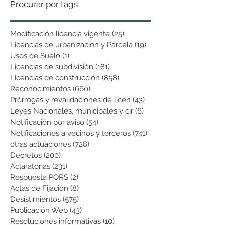
Procurar por tags
Modificación licencia vigente
(25)
25 entradas
Licencias de urbanización y Parcela
(19)
19 entradas
Usos de Suelo
(1)
1 entrada
Licencias de subdivisión
(181)
181 entradas
Licencias de construcción
(858)
858 entradas
Reconocimientos
(660)
660 entradas
Prórrogas y revalidaciones de licen
(43)
43 entradas
Leyes Nacionales, municipales y cir
(6)
6 entradas
Notificación por aviso
(54)
54 entradas
Notificaciones a vecinos y terceros
(741)
741 entradas
otras actuaciones
(728)
728 entradas
Decretos
(200)
200 entradas
Aclaratorias
(231)
231 entradas
Respuesta PQRS
(2)
2 entradas
Actas de Fijación
(8)
8 entradas
Desistimientos
(575)
575 entradas
Publicación Web
(43)
43 entradas
Resoluciones informativas
(10)
10 entradas