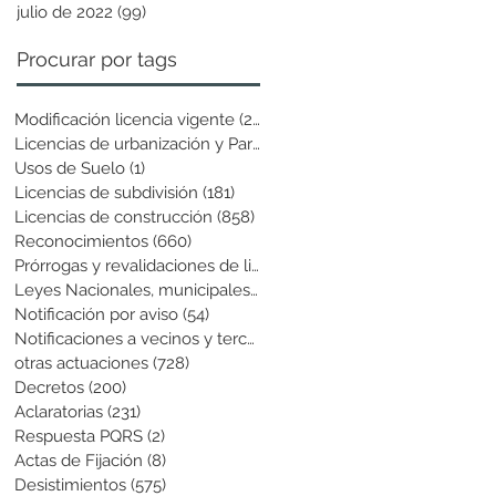
julio de 2022
(99)
99 entradas
Procurar por tags
Modificación licencia vigente
(25)
25 entradas
Licencias de urbanización y Parcela
(19)
19 entradas
Usos de Suelo
(1)
1 entrada
Licencias de subdivisión
(181)
181 entradas
Licencias de construcción
(858)
858 entradas
Reconocimientos
(660)
660 entradas
Prórrogas y revalidaciones de licen
(43)
43 entradas
Leyes Nacionales, municipales y cir
(6)
6 entradas
Notificación por aviso
(54)
54 entradas
Notificaciones a vecinos y terceros
(741)
741 entradas
otras actuaciones
(728)
728 entradas
Decretos
(200)
200 entradas
Aclaratorias
(231)
231 entradas
Respuesta PQRS
(2)
2 entradas
Actas de Fijación
(8)
8 entradas
Desistimientos
(575)
575 entradas