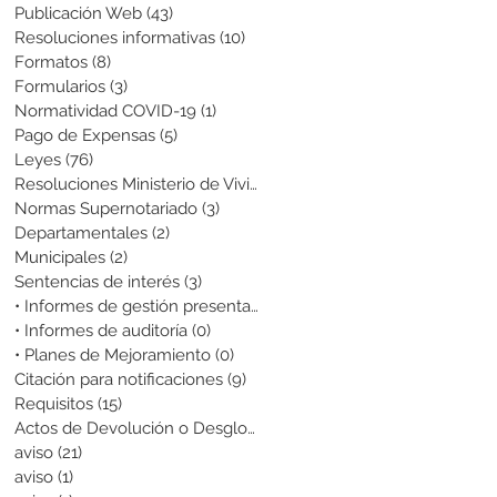
Publicación Web
(43)
43 entradas
Resoluciones informativas
(10)
10 entradas
Formatos
(8)
8 entradas
Formularios
(3)
3 entradas
Normatividad COVID-19
(1)
1 entrada
Pago de Expensas
(5)
5 entradas
Leyes
(76)
76 entradas
Resoluciones Ministerio de Vivienda
(2)
2 entradas
Normas Supernotariado
(3)
3 entradas
Departamentales
(2)
2 entradas
Municipales
(2)
2 entradas
Sentencias de interés
(3)
3 entradas
• Informes de gestión presentados
(0)
0 entradas
• Informes de auditoría
(0)
0 entradas
• Planes de Mejoramiento
(0)
0 entradas
Citación para notificaciones
(9)
9 entradas
Requisitos
(15)
15 entradas
Actos de Devolución o Desglose
(1)
1 entrada
aviso
(21)
21 entradas
aviso
(1)
1 entrada