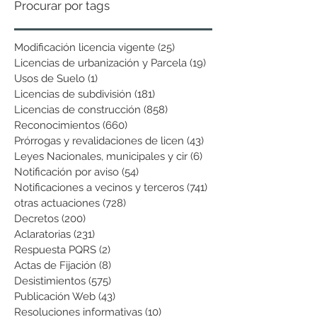
Procurar por tags
Modificación licencia vigente
(25)
25 entradas
Licencias de urbanización y Parcela
(19)
19 entradas
Usos de Suelo
(1)
1 entrada
Licencias de subdivisión
(181)
181 entradas
Licencias de construcción
(858)
858 entradas
Reconocimientos
(660)
660 entradas
Prórrogas y revalidaciones de licen
(43)
43 entradas
Leyes Nacionales, municipales y cir
(6)
6 entradas
Notificación por aviso
(54)
54 entradas
Notificaciones a vecinos y terceros
(741)
741 entradas
otras actuaciones
(728)
728 entradas
Decretos
(200)
200 entradas
Aclaratorias
(231)
231 entradas
Respuesta PQRS
(2)
2 entradas
Actas de Fijación
(8)
8 entradas
Desistimientos
(575)
575 entradas
Publicación Web
(43)
43 entradas
Resoluciones informativas
(10)
10 entradas